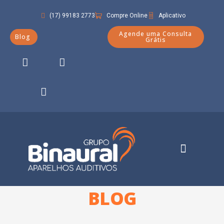
(17) 99183 2773
Compre Online
Aplicativo
Agende uma Consulta
Blog
Grátis
Quem Somos
BLOG