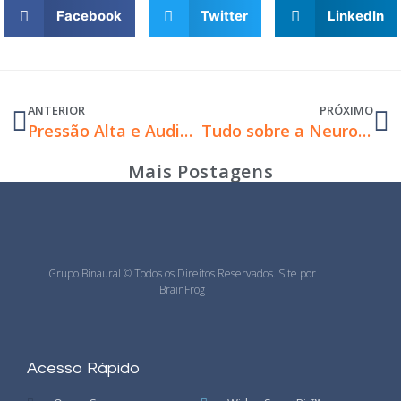
Facebook
Twitter
LinkedIn
ANTERIOR
PRÓXIMO
Pressão Alta e Audição: Descomplicando a Ciência e Cuidando da Saúde
Tudo sobre a Neuropatia Auditiva
Mais Postagens
Grupo Binaural © Todos os Direitos Reservados. Site por
BrainFrog
Acesso Rápido