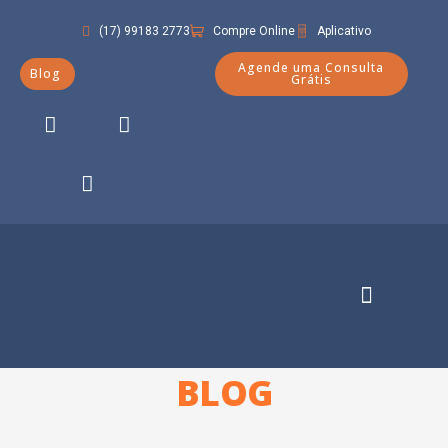
(17) 99183 2773
Compre Online
Aplicativo
Agende uma Consulta
Blog
Grátis
Quem Somos
BLOG