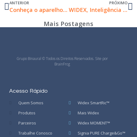
ANTERIOR
PRÓXIMO
Conheça o aparelho auditivo que é sinônimo de bem-estar!
WIDEX, Inteligência artificial para o melhor som natural!
Mais Postagens
Grupo Binaural © Todos os Direitos Reservados. Site por
BrainFrog
Acesso Rápido
Quem Somos
Widex SmartRic™
Produtos
Mais Widex
Parceiros
Widex MOMENT™
Trabalhe Conosco
Signia PURE Charge&Go™