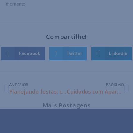
momento.
Compartilhe!
Facebook
Twitter
LinkedIn
ANTERIOR
PRÓXIMO
Planejando festas: como incluir usuários de aparelho auditivo?
Cuidados com Aparelhos Auditivos no Verão
Mais Postagens