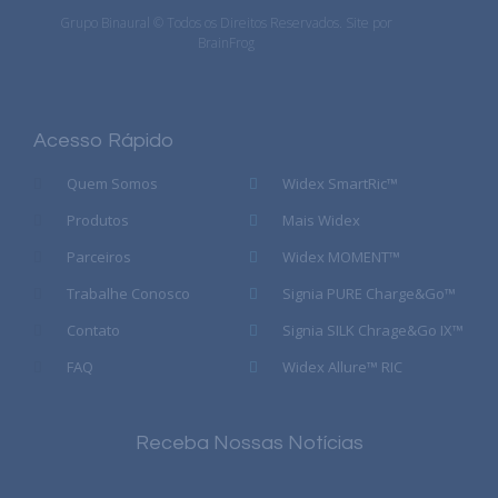
Grupo Binaural © Todos os Direitos Reservados. Site por
BrainFrog
Acesso Rápido
Quem Somos
Widex SmartRic™
Produtos
Mais Widex
Parceiros
Widex MOMENT™
Trabalhe Conosco
Signia PURE Charge&Go™
Contato
Signia SILK Chrage&Go IX™
FAQ
Widex Allure™ RIC
Receba Nossas Notícias