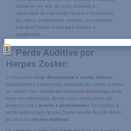
súbita em um lado do rosto, afetando a
capacidade de expressão facial e o fechamento
dos olhos. O tratamento imediato com antivirais
e terapia física é crucial para otimizar a
recuperação.
5.
Perda Auditiva por
Herpes Zoster:
O vírus pode atingir
diretamente o ouvido interno
,
prejudicando a transmissão adequada dos sinais sonoros
ao cérebro. Isso resulta em uma
perda auditiva
que pode
variar em intensidade, desde casos temporários até
situações mais
graves e permanentes
. Em resumo, a
perda auditiva pela Herpes Zoster resulta da ação direta
do vírus nos
nervos auditivos
.
Os sintomas incluem dificuldade em ouvir sons suaves,