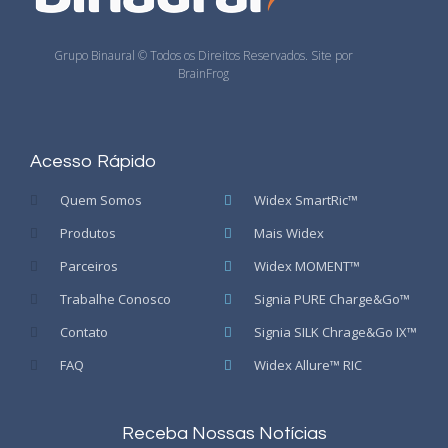
Grupo Binaural © Todos os Direitos Reservados. Site por
BrainFrog
Acesso Rápido
Quem Somos
Widex SmartRic™
Produtos
Mais Widex
Parceiros
Widex MOMENT™
Trabalhe Conosco
Signia PURE Charge&Go™
Contato
Signia SILK Chrage&Go IX™
FAQ
Widex Allure™ RIC
Receba Nossas Notícias