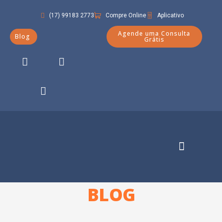
(17) 99183 2773
Compre Online
Aplicativo
Agende uma Consulta
Blog
Grátis
Quem Somos
BLOG