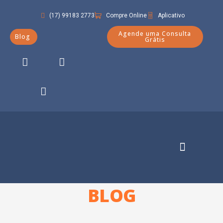
(17) 99183 2773
Compre Online
Aplicativo
Agende uma Consulta
Blog
Grátis
Quem Somos
BLOG