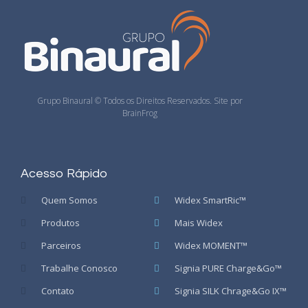
Grupo Binaural © Todos os Direitos Reservados. Site por
BrainFrog
Acesso Rápido
Quem Somos
Widex SmartRic™
Produtos
Mais Widex
Parceiros
Widex MOMENT™
Trabalhe Conosco
Signia PURE Charge&Go™
Contato
Signia SILK Chrage&Go IX™