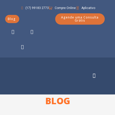
(17) 99183 2773
Compre Online
Aplicativo
Agende uma Consulta
Blog
Grátis
Quem Somos
BLOG