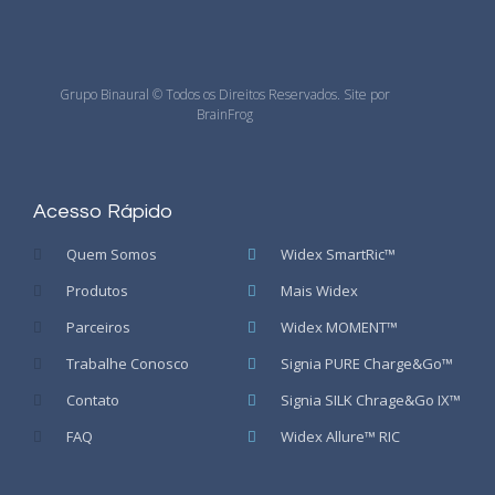
Grupo Binaural © Todos os Direitos Reservados. Site por
BrainFrog
Acesso Rápido
Quem Somos
Widex SmartRic™
Produtos
Mais Widex
Parceiros
Widex MOMENT™
Trabalhe Conosco
Signia PURE Charge&Go™
Contato
Signia SILK Chrage&Go IX™
FAQ
Widex Allure™ RIC