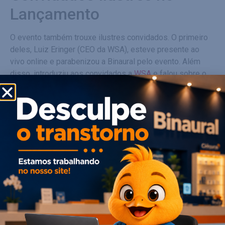
Lançamento
O evento também trouxe ilustres convidados. O primeiro
deles, Luiz Eringer (CEO da WSA), esteve presente ao
vivo online e parabenizou a Binaural pelo evento. Além
disso, introduziu aos convidados a
WSA
e falou sobre o
lançamento das novas tecnologias.
Em seguida, Orlando Gabriel Junior (Desenvolvedor de
Negócios da Signia Brasil) fez uma apresentação sobre a
multinacional WSA, suas diretrizes e falou sobre as
pesquisas de mercado. Ele demonstrou que enquanto
países mais desenvolvidos adaptam cerca de 40% das
pessoas com perdas auditivas, o Brasil adapta apenas
4,5% o que demonstra que ainda temos muito a crescer no
País.
A terceira convidada foi Maria Gabriela Dias, especialista
em treinamento de produtos da Signia Brasil, que