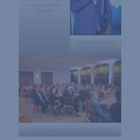
do Grupo, Cliclia
Theodoro
João Theodoro, CEO do
Grupo Binaural
Festa de Lançamento da tecnologia Signia IX