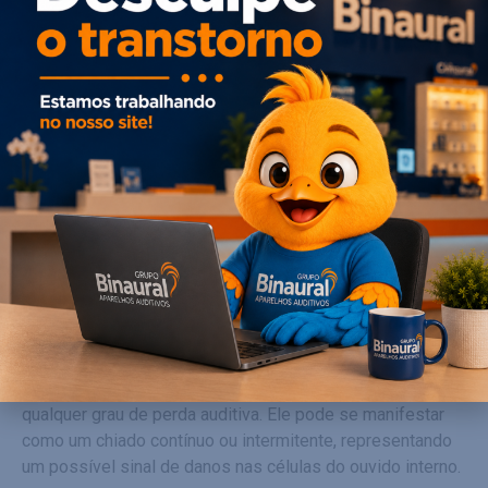
Quais são os principais
sinais de surdez?
Agora que você já sabe o que é, de fato, a surdez e quais
seus tipos e graus, confira quais são os
nove sinais de
surdez mais comuns
:
1.
Zumbido nos ouvidos
Esse é um sintoma comum para pessoas que apresentam
qualquer grau de perda auditiva. Ele pode se manifestar
como um chiado contínuo ou intermitente, representando
um possível sinal de danos nas células do ouvido interno.