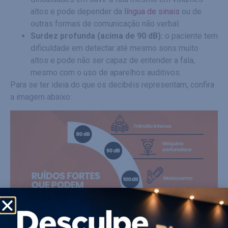
altos e pode depender da
língua de sinais
ou de
outras formas de comunicação não verbal.
Surdez profunda (acima de 90 dB):
o paciente tem
dificuldade em detectar até mesmo sons muito
altos e pode não ser capaz de entender a fala,
mesmo com o uso de aparelhos auditivos.
Para se ter ideia do que os decibéis representam, confira
a imagem abaixo: