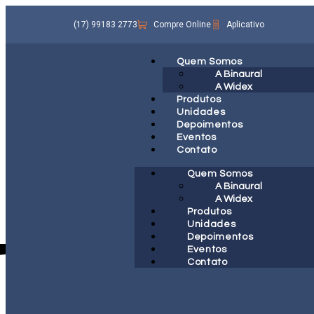
(17) 99183 2773
Compre Online
Aplicativo
Quem Somos
A Binaural
A Widex
Produtos
Unidades
Depoimentos
Eventos
Contato
Quem Somos
A Binaural
A Widex
Produtos
Unidades
Depoimentos
Eventos
Contato