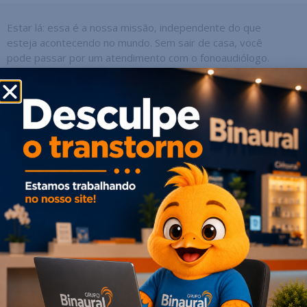
Estar lá: essa é a nossa missão, independente do que
esteja acontecendo no mundo. Sem sair de casa, você
pode passar por um atendimento com o fonoaudiólogo.
Após ser encaminhado, conseguimos realizar todos os
procedimentos para uma adaptação de precisão, mesmo
à distância. E para aquelas que já possuem tecnologia
Widex, o suporte à distância, também está garantido.
Amplie seus limites