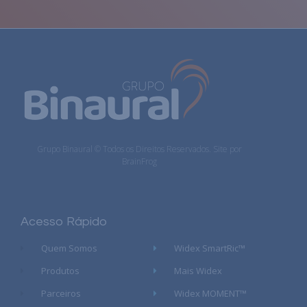
Grupo Binaural © Todos os Direitos Reservados. Site por
BrainFrog
Acesso Rápido
Quem Somos
Widex SmartRic™
Produtos
Mais Widex
Parceiros
Widex MOMENT™