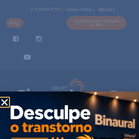
(17) 99183 2773
Compre Online
Aplicativo
Agende uma Consulta
Blog
Grátis
Checkout
[shoppingcart]