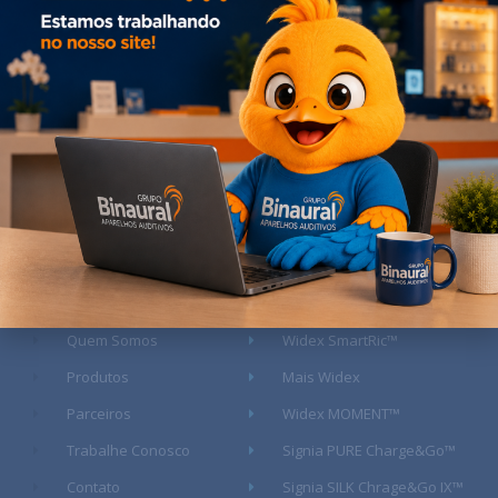
Grupo Binaural © Todos os Direitos Reservados. Site por
BrainFrog
Acesso Rápido
Quem Somos
Widex SmartRic™
Produtos
Mais Widex
Parceiros
Widex MOMENT™
Trabalhe Conosco
Signia PURE Charge&Go™
Contato
Signia SILK Chrage&Go IX™