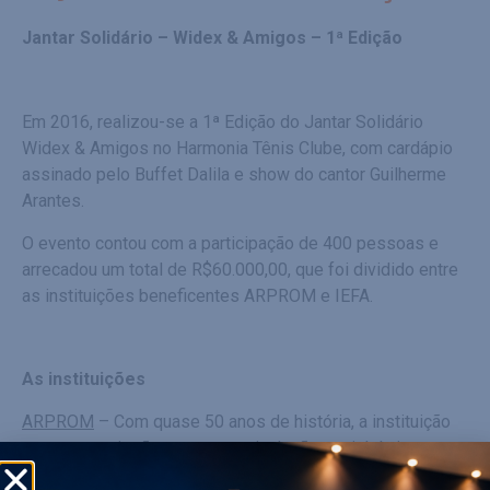
Jantar Solidário – Widex & Amigos – 1ª Edição
Em 2016, realizou-se a 1ª Edição do Jantar Solidário
Widex & Amigos no Harmonia Tênis Clube, com cardápio
assinado pelo Buffet Dalila e show do cantor Guilherme
Arantes.
O evento contou com a participação de 400 pessoas e
arrecadou um total de R$60.000,00, que foi dividido entre
as instituições beneficentes ARPROM e IEFA.
As instituições
ARPROM
– Com quase 50 anos de história, a instituição
tem como missão promover a inclusão social de jovens
por meio da capacitação e profissionalização. Atualmente,