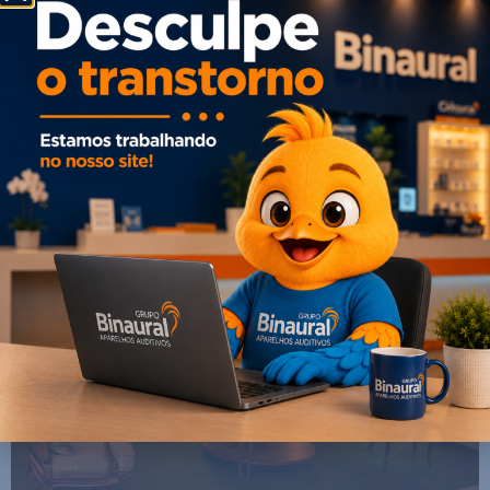
são atendidos 400 jovens.
IEFA
– O Instituto Educacional Francisco de Assis prepara
jovens e adultos para o mercado de trabalho, por meio de
cursos. Além de estimular a consciência “cidadã” de
cada um. Hoje são atendidas 600 pessoas.